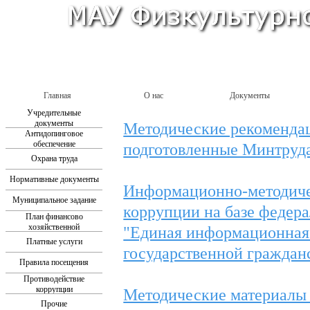
Главная
О нас
Документы
Учредительные
документы
Методические рекомендац
Антидопинговое
обеспечение
подготовленные Минтруда
Охрана труда
Нормативные документы
Информационно-методиче
Муниципальное задание
коррупции на базе федер
План финансово
хозяйственной
"Единая информационная
деятельности
Платные услуги
государственной граждан
Правила посещения
Противодействие
коррупции
Методические материалы
Прочие